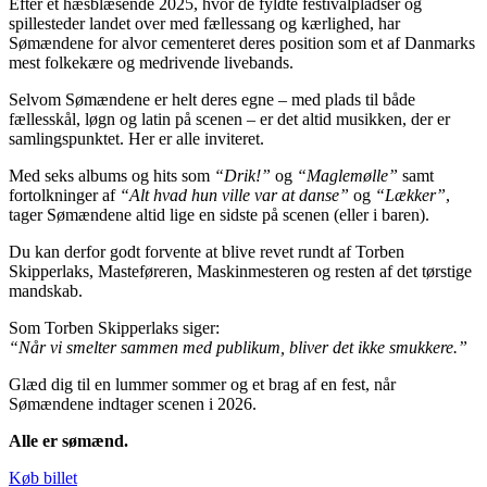
Efter et hæsblæsende 2025, hvor de fyldte festivalpladser og
spillesteder landet over med fællessang og kærlighed, har
Sømændene for alvor cementeret deres position som et af Danmarks
mest folkekære og medrivende livebands.
Selvom Sømændene er helt deres egne – med plads til både
fællesskål, løgn og latin på scenen – er det altid musikken, der er
samlingspunktet. Her er alle inviteret.
Med seks albums og hits som
“Drik!”
og
“Maglemølle”
samt
fortolkninger af
“Alt hvad hun ville var at danse”
og
“Lækker”
,
tager Sømændene altid lige en sidste på scenen (eller i baren).
Du kan derfor godt forvente at blive revet rundt af Torben
Skipperlaks, Masteføreren, Maskinmesteren og resten af det tørstige
mandskab.
Som Torben Skipperlaks siger:
“Når vi smelter sammen med publikum, bliver det ikke smukkere.”
Glæd dig til en lummer sommer og et brag af en fest, når
Sømændene indtager scenen i 2026.
Alle er sømænd.
Køb billet